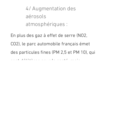
4/ Augmentation des
aérosols
atmosphériques :
En plus des gaz à effet de serre (NO2,
CO2), le parc automobile français émet
des particules fines (PM 2,5 et PM 10), qui
sont délétères pour la santé, mais
également pour les écosystèmes. Ces
particules altèrent le cycle de l'eau,
créant des pluies artificielles et diffusant
la pollution dans les sols.
5/ Pollution chimique :
Les particules fines s'infiltrent dans les
corps (humains et animaux) altérant la