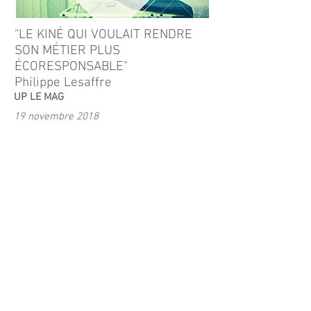
"LE KINÉ QUI VOULAIT RENDRE
SON MÉTIER PLUS
ÉCORESPONSABLE"
Philippe Lesaffre
UP LE MAG
19 novembre 2018
lien vers l'article ->
https://www.up-
inspirer.fr/44870-le-kine-qui-voulait-
rendre-son-metier-plus-ecoresponsable
Aidez nous à faire connaitre le
label en publiant un article
Parler du label
Suivez l'association EcoKiné: