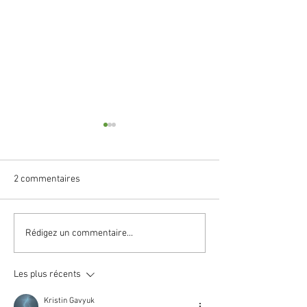
2 commentaires
Le transport
Historique et évo
Rédigez un commentaire...
l'association
Les plus récents
Kristin Gavyuk