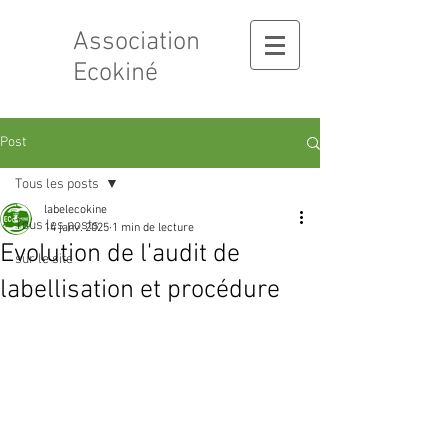
Association
Ecokiné
Post
Tous les posts
labelecokine
Tous les posts
14 janv. 2025
1 min de lecture
Evolution de l'audit de
sur le site
labellisation et procédure